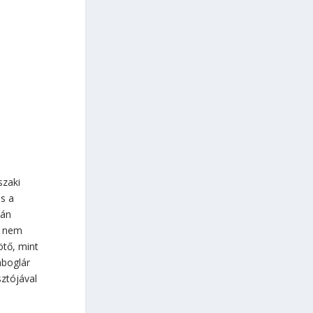
szaki
s a
kán
r nem
ötő, mint
nboglár
sztójával