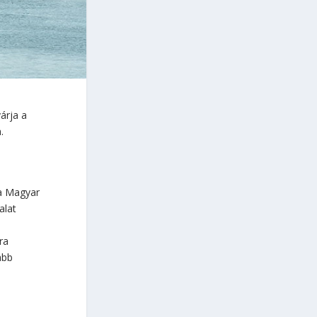
árja a
.
 a Magyar
alat
ra
abb