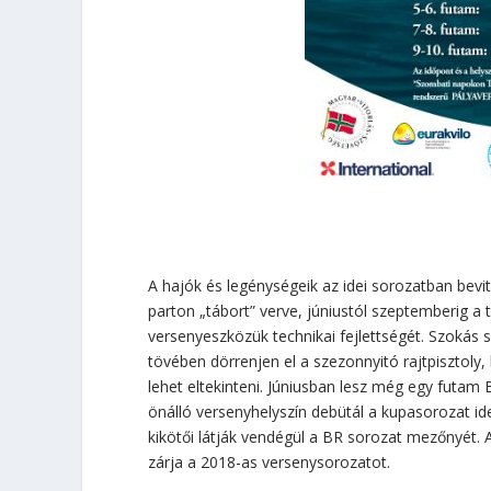
A hajók és legénységeik az idei sorozatban bevit
parton „tábort” verve, júniustól szeptemberig 
versenyeszközük technikai fejlettségét. Szokás 
tövében dörrenjen el a szezonnyitó rajtpisztoly
lehet eltekinteni. Júniusban lesz még egy futam 
önálló versenyhelyszín debütál a kupasorozat i
kikötői látják vendégül a BR sorozat mezőnyét. 
zárja a 2018-as versenysorozatot.