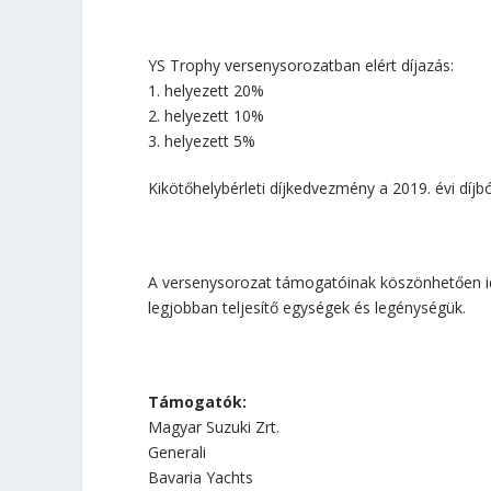
YS Trophy versenysorozatban elért díjazás:
1. helyezett 20%
2. helyezett 10%
3. helyezett 5%
Kikötőhelybérleti díjkedvezmény a 2019. évi díjbó
A versenysorozat támogatóinak köszönhetően id
legjobban teljesítő egységek és legénységük.
Támogatók:
Magyar Suzuki Zrt.
Generali
Bavaria Yachts