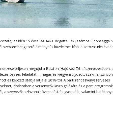
orozata, az idén 15 éves BAHART Regatta (BR) számos újdonsággal v
tól szeptemberig tartó élménydús küzdelmet kínál a sorozat idei évada
rendezése teljesen megújul a Balatoni Hajózási Zrt. főszervezésében,
ndezés összes feladatát – magas és kiegyensúlyozott szakmai színvon
ott és képzett stábja látja el 2018-tól. A parti rendezvényszervezés
figyelmet, elsősorban a versenyzők kiszolgálására és a parti programok
tól, a szervezők színvonalnövekedést és gyorsabb, valamint hatékony