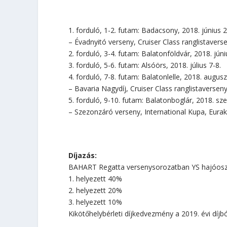
1. forduló, 1-2. futam: Badacsony, 2018. június 2
– Évadnyitó verseny, Cruiser Class ranglistavers
2. forduló, 3-4. futam: Balatonföldvár, 2018. júni
3. forduló, 5-6. futam: Alsóörs, 2018. július 7-8.
4. forduló, 7-8. futam: Balatonlelle, 2018. augus
– Bavaria Nagydíj, Cruiser Class ranglistaversen
5. forduló, 9-10. futam: Balatonboglár, 2018. sz
– Szezonzáró verseny, International Kupa, Eurak
Díjazás:
BAHART Regatta versenysorozatban YS hajóosztá
1. helyezett 40%
2. helyezett 20%
3. helyezett 10%
Kikötőhelybérleti díjkedvezmény a 2019. évi díjbó