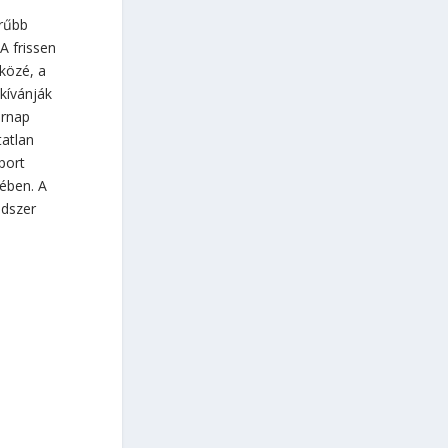
erűbb
A frissen
 közé, a
 kívánják
árnap
tatlan
port
rében. A
ndszer