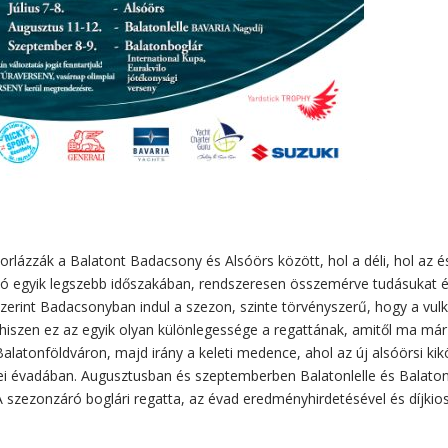
orlázzák a Balatont Badacsony és Alsóörs között, hol a déli, hol az é
a tó egyik legszebb időszakában, rendszeresen összemérve tudásukat é
szerint Badacsonyban indul a szezon, szinte törvényszerű, hogy a vul
, hiszen ez az egyik olyan különlegessége a regattának, amitől ma má
Balatonföldváron, majd irány a keleti medence, ahol az új alsóörsi kik
dei évadában. Augusztusban és szeptemberben Balatonlelle és Balato
A szezonzáró boglári regatta, az évad eredményhirdetésével és díjkio