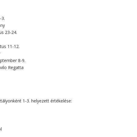
-3.
eny
us 23-24.
ztus 11-12.
y
eptember 8-9.
vilo Regatta
lyonként 1-3. helyezett értékelése:
l