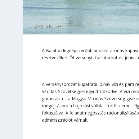
A Balaton legnépszerűbb amatőr vitorlás kupas
résztvevőket. Öt versenyt, tíz futamot és június
A versenysorozat kupafordulóinak vízi és parti 
Vitorlás Szövetséggel együttműködve. A vízi re
garantálva – a Magyar Vitorlás Szövetség gyakorl
megújítására a hajózási vállalat fordít kiemelt 
fókuszálva. A feladatmegosztás racionalizálásá
adminisztrációt várnak.