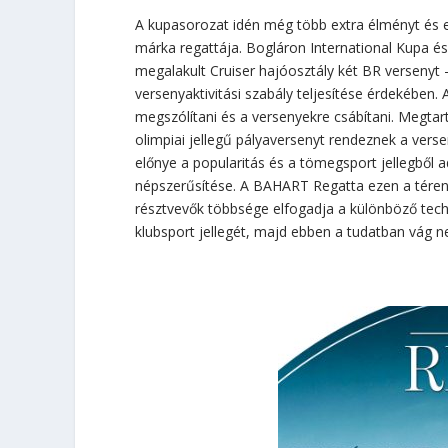
A kupasorozat idén még több extra élményt és e
márka regattája. Bogláron International Kupa és
megalakult Cruiser hajóosztály két BR versenyt – 
versenyaktivitási szabály teljesítése érdekében.
megszólítani és a versenyekre csábítani. Megtar
olimpiai jellegű pályaversenyt rendeznek a verse
előnye a popularitás és a tömegsport jellegből a
népszerűsítése. A BAHART Regatta ezen a téren ú
résztvevők többsége elfogadja a különböző techn
klubsport jellegét, majd ebben a tudatban vág n