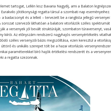
lemet tartogat, Lellén lesz Bavaria Nagydíj, ami a Balaton legnépsz
 Eurakvilo jótékonysági regatta társul a szombati nap eseményeihez. 
a badacsonyit és a lelleit – tervezett be a ranglista jellegű versenyei
 A sorozat szervezői láthatóan a balatoni vitorlázók széles spektrumát
tják a versenyek jól bevált struktúráját, szombaton túraversenyt, vas
ny kiírói. Az előnyszám rendszerű nagyhajós versenyértékelés vitatha
dódó széles versenyzői bázis megszólítása, ezen keresztül a vitorláss
ttörő és unikális szerepet tölt be a hazai vitorlázás versenyrendsze
ikai paraméterekkel bíró hajók értékelési rendszerét és a versenyre
eki a regatta szezonnak.