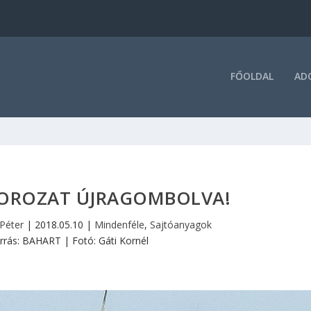
FŐOLDAL
AD
OROZAT ÚJRAGOMBOLVA!
 Péter
|
2018.05.10
|
Mindenféle
,
Sajtóanyagok
rrás: BAHART | Fotó: Gáti Kornél