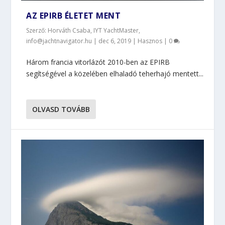
AZ EPIRB ÉLETET MENT
Szerző: Horváth Csaba, IYT YachtMaster,
info@jachtnavigator.hu |
dec 6, 2019
|
Hasznos
|
0
Három francia vitorlázót 2010-ben az EPIRB
segítségével a közelében elhaladó teherhajó mentett...
OLVASD TOVÁBB