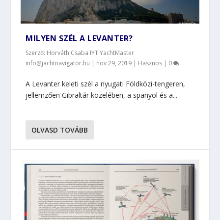
MILYEN SZÉL A LEVANTER?
Szerző: Horváth Csaba IYT YachtMaster
info@jachtnavigator.hu |
nov 29, 2019
|
Hasznos
|
0
A Levanter keleti szél a nyugati Földközi-tengeren,
jellemzően Gibraltár közelében, a spanyol és a...
OLVASD TOVÁBB