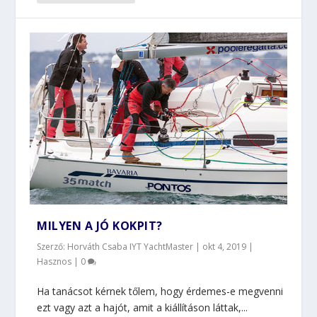
MILYEN A JÓ KOKPIT?
Szerző: Horváth Csaba IYT YachtMaster |
okt 4, 2019
|
Hasznos
|
0
Ha tanácsot kérnek tőlem, hogy érdemes-e megvenni
ezt vagy azt a hajót, amit a kiállításon láttak,...