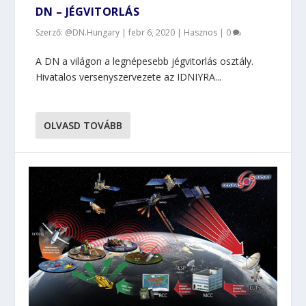
DN – JÉGVITORLÁS
Szerző: @DN.Hungary |
febr 6, 2020
|
Hasznos
|
0
A DN a világon a legnépesebb jégvitorlás osztály.
Hivatalos versenyszervezete az IDNIYRA...
OLVASD TOVÁBB