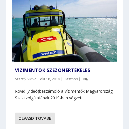
VÍZIMENTŐK SZEZONÉRTÉKELÉS
Szerző: VMSZ |
okt 18, 2019
|
Hasznos
|
0
Rövid (videó)beszámoló a Vízimentők Magyarországi
Szakszolgálatának 2019-ben végzett...
OLVASD TOVÁBB