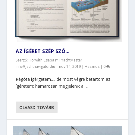
AZ ÍGÉRET SZÉP SZÓ…
Szerző: Horváth Csaba IYT YachtMaster
info@jachtnavigator.hu |
nov 14, 2019
|
Hasznos
|
0
Régóta ígérgetem…, de most végre betartom az
ígéretem: hamarosan megjelenik a ...
OLVASD TOVÁBB