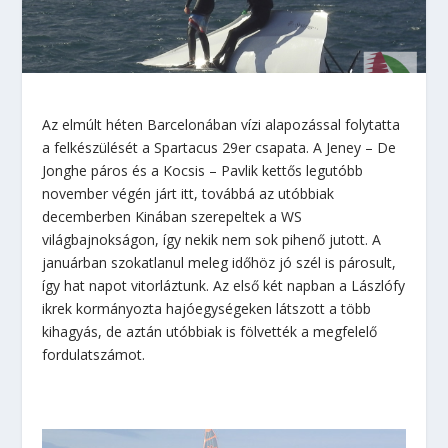
Az elmúlt héten Barcelonában vízi alapozással folytatta
a felkészülését a Spartacus 29er csapata. A Jeney – De
Jonghe páros és a Kocsis – Pavlik kettős legutóbb
november végén járt itt, továbbá az utóbbiak
decemberben Kinában szerepeltek a WS
világbajnokságon, így nekik nem sok pihenő jutott. A
januárban szokatlanul meleg időhöz jó szél is párosult,
így hat napot vitorláztunk. Az első két napban a Lászlófy
ikrek kormányozta hajóegységeken látszott a több
kihagyás, de aztán utóbbiak is fölvették a megfelelő
fordulatszámot.